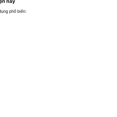
iện nay
dụng phổ biến: