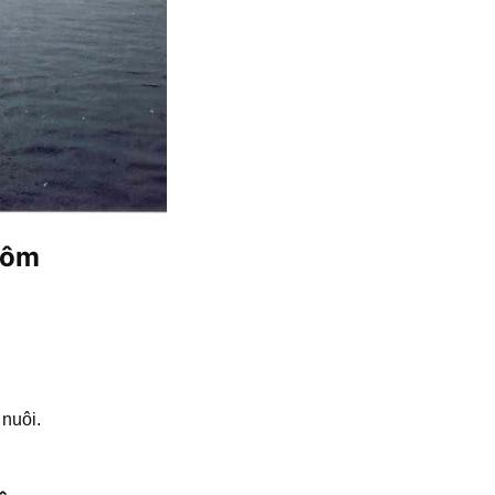
 tôm
 nuôi.