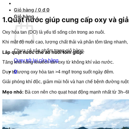
Giỏ hàng /
0
đ
0
Giỏ hàng
1.Quạt nước giúp cung cấp oxy và giả
Oxy hòa tan (DO) là yếu tố sống còn trong ao nuôi.
Khi mật độ nuôi cao, lượng chất thải và phân tôm tăng nhanh, 
Chưa có sản phẩm trong giỏ hàng.
Lắp quạt nước cho ao nuôi tôm giúp:
Quay trở lại cửa hàng
Tăng khả năng khuếch tán oxy từ không khí vào nước.
0
Duy trì lượng oxy hòa tan >4 mg/l trong suốt ngày đêm.
Giải phóng khí độc, giảm mùi hôi và hạn chế bệnh đường ruột
Mẹo nhỏ:
Bà con nên cho quạt hoạt động mạnh nhất từ 3h–6h s