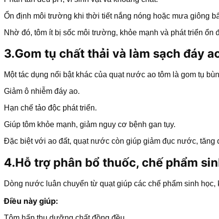
Ổn định môi trường khi thời tiết nắng nóng hoặc mưa giông bấ
Nhờ đó, tôm ít bị sốc môi trường, khỏe mạnh và phát triển ổn đ
3.Gom tụ chất thải và làm sạch đáy a
Một tác dụng nổi bật khác của quạt nước ao tôm là gom tụ bùn
Giảm ô nhiễm đáy ao.
Hạn chế tảo độc phát triển.
Giúp tôm khỏe mạnh, giảm nguy cơ bệnh gan tụy.
Đặc biệt với ao đất, quạt nước còn giúp giảm đục nước, tăng đ
4.Hỗ trợ phân bổ thuốc, chế phẩm si
Dòng nước luân chuyển từ quạt giúp các chế phẩm sinh học, 
Điều này giúp:
Tôm hấp thu dưỡng chất đồng đều.