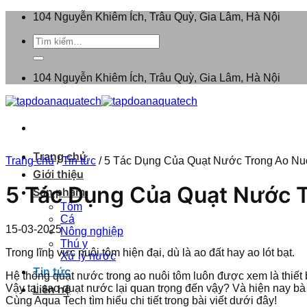
Bỏ
104 Nguyễn Khiêm Ích, Trâu Quỳ, Gia Lâm, Hà Nội
qua
Tìm
nội
kiếm:
dung
104 Nguyễn Khiêm Ích, Trâu Quỳ, Gia Lâm, Hà Nội
Trang chủ
Trang chủ
/
Tin tức
/
5 Tác Dụng Của Quạt Nước Trong Ao N
Giới thiệu
5 Tác Dụng Của Quạt Nước 
Sản phẩm
Tôm
Cá
15-03-2025
Nông nghiệp
Thú y
Trong lĩnh vực nuôi tôm hiện đại, dù là ao đất hay ao lót bạt.
Xử lý nước
Tin tức
Hệ thống quạt nước trong ao nuôi tôm luôn được xem là thiết b
Vậy tại sao quạt nước lại quan trọng đến vậy? Và hiện nay b
Liên hệ
Cùng Aqua Tech tìm hiểu chi tiết trong bài viết dưới đây!