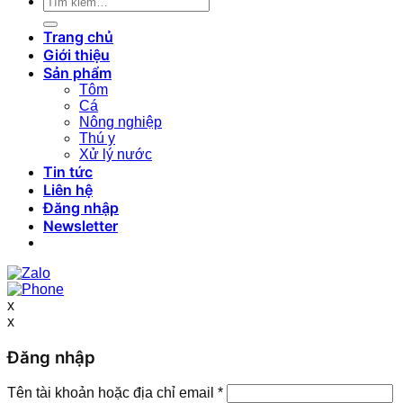
kiếm:
Trang chủ
Giới thiệu
Sản phẩm
Tôm
Cá
Nông nghiệp
Thú y
Xử lý nước
Tin tức
Liên hệ
Đăng nhập
Newsletter
x
x
Đăng nhập
Tên tài khoản hoặc địa chỉ email
*