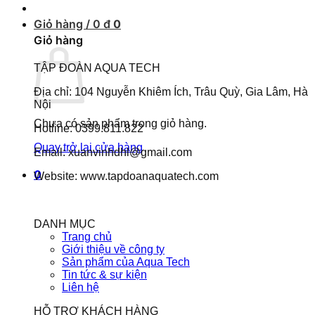
Giỏ hàng /
0
đ
0
Giỏ hàng
TẬP ĐOÀN AQUA TECH
Địa chỉ: 104 Nguyễn Khiêm Ích, Trâu Quỳ, Gia Lâm, Hà
Nội
Chưa có sản phẩm trong giỏ hàng.
Hotline: 0399.811.822
Quay trở lại cửa hàng
Email: xuanvinhdhl@gmail.com
0
Website: www.tapdoanaquatech.com
DANH MỤC
Trang chủ
Giới thiệu về công ty
Sản phẩm của Aqua Tech
Tin tức & sự kiện
Liên hệ
HỖ TRỢ KHÁCH HÀNG