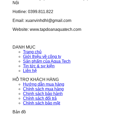
Nội
Hotline: 0399.811.822
Email: xuanvinhdhl@gmail.com
Website: www.tapdoanaquatech.com
DANH MỤC
Trang chủ
Giới thiệu về công ty
Sản phẩm của Aqua Tech
Tin tức & sự kiện
Liên hệ
HỖ TRỢ KHÁCH HÀNG
Hướng dẫn mua hàng
Chính sách mua hàng
Chinh sách bảo hành
Chính sách đổi trả
Chính sách bảo mật
Bản đồ